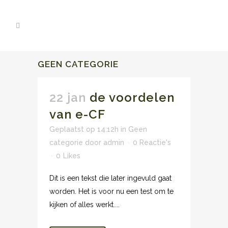
GEEN CATEGORIE
22 jan
de voordelen
van e-CF
Geplaatst op 14:12h
in
Geen
categorie
door
admin
0 Reactie's
0
Likes
Dit is een tekst die later ingevuld gaat
worden. Het is voor nu een test om te
kijken of alles werkt....