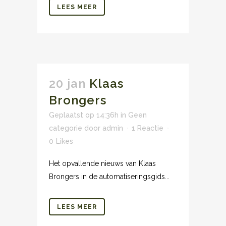
LEES MEER
20 jan
Klaas
Brongers
Geplaatst op 14:36h
in
Geen
categorie
door
admin
1 Reactie
0
Likes
Het opvallende nieuws van Klaas
Brongers in de automatiseringsgids...
LEES MEER