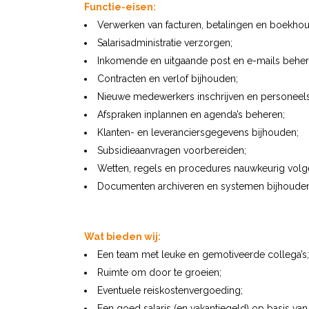
Functie-eisen:
Verwerken van facturen, betalingen en boekhoud
Salarisadministratie verzorgen;
Inkomende en uitgaande post en e-mails beher
Contracten en verlof bijhouden;
Nieuwe medewerkers inschrijven en personeel
Afspraken inplannen en agenda’s beheren;
Klanten- en leveranciersgegevens bijhouden;
Subsidieaanvragen voorbereiden;
Wetten, regels en procedures nauwkeurig vol
Documenten archiveren en systemen bijhouden
Wat bieden wij:
Een team met leuke en gemotiveerde collega’s;
Ruimte om door te groeien;
Eventuele reiskostenvergoeding;
Een goed salaris (en vakantiegeld) op basis van