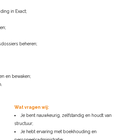
ing in Exact;
en;
sdossiers beheren;
gen en bewaken;
.
Wat vragen wij:
Je bent nauwkeurig, zelfstandig en houdt van
structuur;
Je hebt ervaring met boekhouding en
personeelsadministratie;