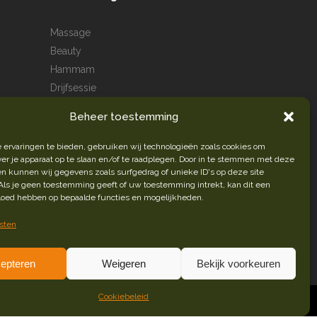
Massage
Beauty
Hammam
Drijfsessie
Beheer toestemming
 ervaringen te bieden, gebruiken wij technologieën zoals cookies om
ver je apparaat op te slaan en/of te raadplegen. Door in te stemmen met deze
n kunnen wij gegevens zoals surfgedrag of unieke ID's op deze site
Als je geen toestemming geeft of uw toestemming intrekt, kan dit een
vloed hebben op bepaalde functies en mogelijkheden.
sten
epteren
Weigeren
Bekijk voorkeuren
Cookiebeleid
clamebureau Rotterdam
Jorgen