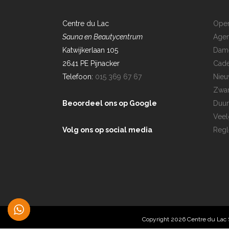
Centre du Lac
Open
Sauna en Beautycentrum
Age
Katwijkerlaan 105
Dam
2641 PE Pijnacker
Cad
Telefoon:
015 369 67 67
Nieu
Zwa
Beoordeel ons op Google
Duu
Veel
Volg ons op social media
Reg
Copyright 2026 Centre du Lac