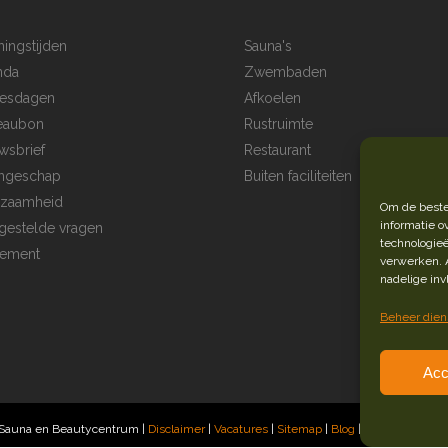
ingstijden
Sauna's
nda
Zwembaden
esdagen
Afkoelen
eaubon
Rustruimte
wsbrief
Restaurant
ngeschap
Buiten faciliteiten
rzaamheid
Om de beste
informatie o
gestelde vragen
technologieë
lement
verwerken. 
nadelige in
Beheer dien
Acc
 Sauna en Beautycentrum |
Disclaimer
|
Vacatures
|
Sitemap
|
Blog
|
Webdesign
Re