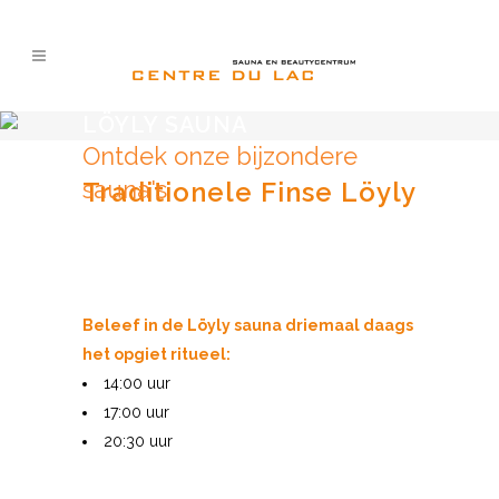
LÖYLY SAUNA
Ontdek onze bijzondere
sauna's
Traditionele Finse Löyly
Beleef in de Löyly sauna driemaal daags
het opgiet ritueel:
14:00 uur
17:00 uur
20:30 uur